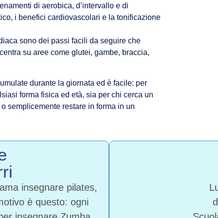
lenamenti di aerobica, d’intervallo e di
o, i benefici cardiovascolari e la tonificazione
diaca sono dei passi facili da seguire che
ncentra su aree come glutei, gambe, braccia,
cumulate durante la giornata ed è facile: per
siasi forma fisica ed età, sia per chi cerca un
 o semplicemente restare in forma in un
re
ri
ama insegnare pilates,
Lu
 motivo è questo: ogni
d
a per insegnare Zumba,
Scuol