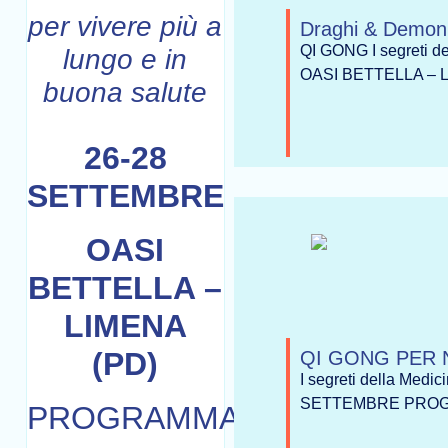
per vivere più a
Draghi & Demoni
QI GONG I segreti d
lungo e in
OASI BETTELLA –
buona salute
26-28
SETTEMBRE
OASI
BETTELLA –
LIMENA
(PD)
QI GONG PER NU
I segreti della Medi
SETTEMBRE PROGRAMM
PROGRAMMA